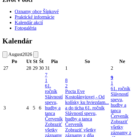
Oznamy obce Šípkové
Praktické informácie
Kalendár akcií
Fotogaléria
Kalendár
August
2026
Po
Ut
St
Št
Pia
So
Ne
27
28
29
30
31
1
2
7
9
1
8
1
61.
2
61. ročník
ročník
Pocta Eve
Slávností
Slávností
Kostolányiovej - Od
spevu,
spevu,
kolísky ku hviezdam...
hudby a
3
4
5
6
hudby a
a do ticha
61. ročník
tanca
tanca
Slávností spevu,
Červeník
Červeník
hudby a tanca
Zobraziť
Zobraziť
Červeník
všetky
všetky
Zobraziť všetky
záznamy z
záznamy
záznamy z dňa