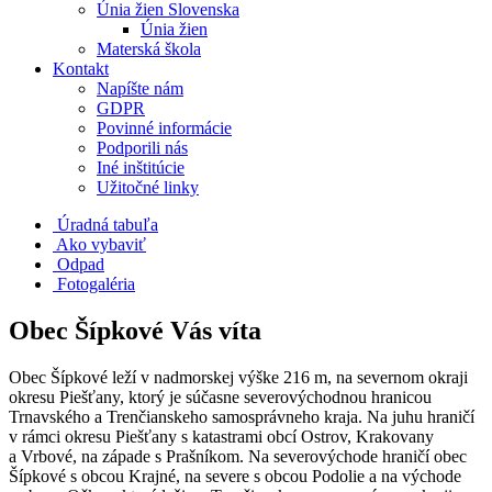
Únia žien Slovenska
Únia žien
Materská škola
Kontakt
Napíšte nám
GDPR
Povinné informácie
Podporili nás
Iné inštitúcie
Užitočné linky
Úradná tabuľa
Ako vybaviť
Odpad
Fotogaléria
Obec Šípkové Vás víta
Obec Šípkové leží v nadmorskej výške 216 m, na severnom okraji
okresu Piešťany, ktorý je súčasne severovýchodnou hranicou
Trnavského a Trenčianskeho samosprávneho kraja. Na juhu hraničí
v rámci okresu Piešťany s katastrami obcí Ostrov, Krakovany
a Vrbové, na západe s Prašníkom. Na severovýchode hraničí obec
Šípkové s obcou Krajné, na severe s obcou Podolie a na východe