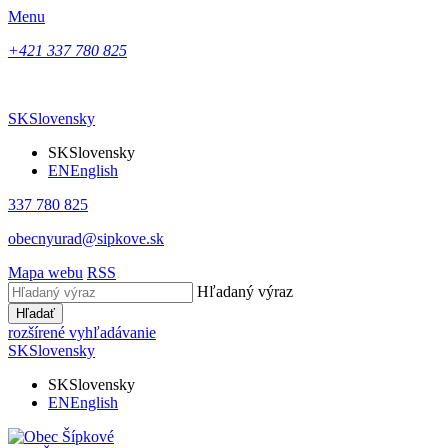
Menu
+421 337 780 825
SK
Slovensky
SK
Slovensky
EN
English
337 780 825
obecnyurad@sipkove.sk
Mapa webu
RSS
Hľadaný výraz
Hľadať
rozšírené vyhľadávanie
SK
Slovensky
SK
Slovensky
EN
English