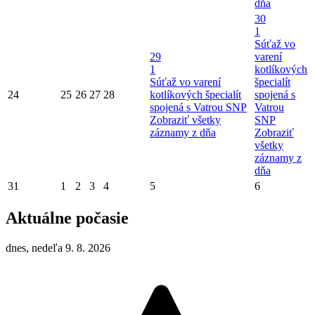
dňa
30
1
Súťaž vo
29
varení
1
kotlíkových
Súťaž vo varení
špecialít
24
25
26
27
28
kotlíkových špecialít
spojená s
spojená s Vatrou SNP
Vatrou
Zobraziť všetky
SNP
záznamy z dňa
Zobraziť
všetky
záznamy z
dňa
31
1
2
3
4
5
6
Aktuálne počasie
dnes, nedeľa 9. 8. 2026