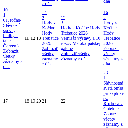
dňa
z dňa
10
14
16
1
2
15
2
61. ročník
Hody v
3
Hody v
Slávností
Kočíne
Hody v Kočíne
Hody
Kočíne
spevu,
Hody
Trebatice 2026
Hody
hudby a
11
12
13
Trebatice
Vernisáž výstavy a 10
Trebatice
tanca
2026
rokov Malokarpatskej
2026
Červeník
Zobraziť
galérie
Zobraziť
Zobraziť
všetky
Zobraziť všetky
všetky
všetky
záznamy
záznamy z dňa
záznamy z
záznamy z
z dňa
dňa
dňa
23
1
Slávnostná
svätá omša
pri kaplnke
sv.
17
18
19
20
21
22
Rochusa v
Chtelnici
Zobraziť
všetky
záznamy z