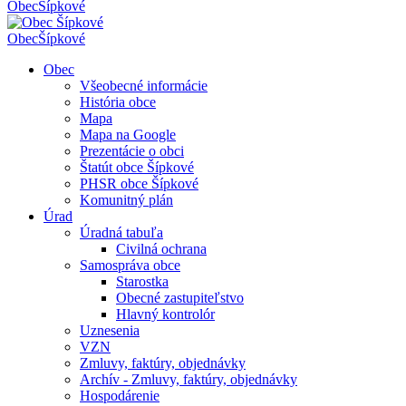
Obec
Šípkové
Obec
Šípkové
Obec
Všeobecné informácie
História obce
Mapa
Mapa na Google
Prezentácie o obci
Štatút obce Šípkové
PHSR obce Šípkové
Komunitný plán
Úrad
Úradná tabuľa
Civilná ochrana
Samospráva obce
Starostka
Obecné zastupiteľstvo
Hlavný kontrolór
Uznesenia
VZN
Zmluvy, faktúry, objednávky
Archív - Zmluvy, faktúry, objednávky
Hospodárenie