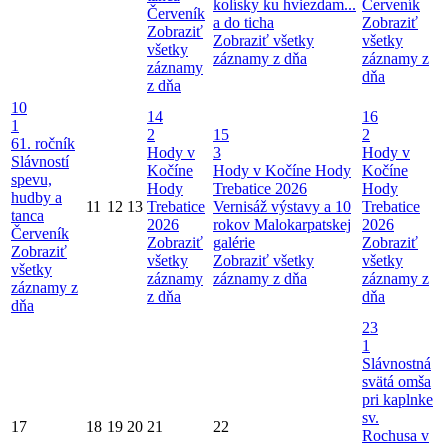
kolísky ku hviezdam...
Červeník
Červeník
a do ticha
Zobraziť
Zobraziť
Zobraziť všetky
všetky
všetky
záznamy z dňa
záznamy z
záznamy
dňa
z dňa
10
14
16
1
2
15
2
61. ročník
Hody v
3
Hody v
Slávností
Kočíne
Hody v Kočíne
Hody
Kočíne
spevu,
Hody
Trebatice 2026
Hody
hudby a
11
12
13
Trebatice
Vernisáž výstavy a 10
Trebatice
tanca
2026
rokov Malokarpatskej
2026
Červeník
Zobraziť
galérie
Zobraziť
Zobraziť
všetky
Zobraziť všetky
všetky
všetky
záznamy
záznamy z dňa
záznamy z
záznamy z
z dňa
dňa
dňa
23
1
Slávnostná
svätá omša
pri kaplnke
sv.
17
18
19
20
21
22
Rochusa v