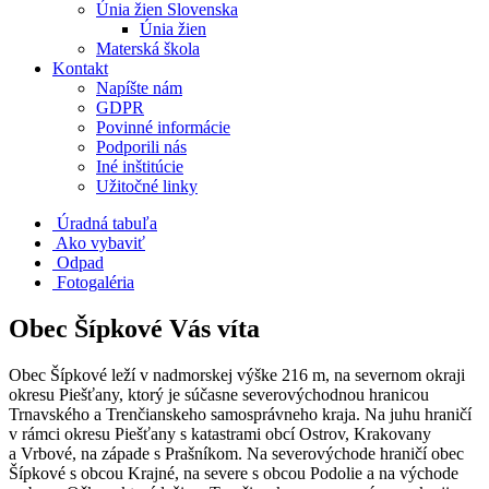
Únia žien Slovenska
Únia žien
Materská škola
Kontakt
Napíšte nám
GDPR
Povinné informácie
Podporili nás
Iné inštitúcie
Užitočné linky
Úradná tabuľa
Ako vybaviť
Odpad
Fotogaléria
Obec Šípkové Vás víta
Obec Šípkové leží v nadmorskej výške 216 m, na severnom okraji
okresu Piešťany, ktorý je súčasne severovýchodnou hranicou
Trnavského a Trenčianskeho samosprávneho kraja. Na juhu hraničí
v rámci okresu Piešťany s katastrami obcí Ostrov, Krakovany
a Vrbové, na západe s Prašníkom. Na severovýchode hraničí obec
Šípkové s obcou Krajné, na severe s obcou Podolie a na východe