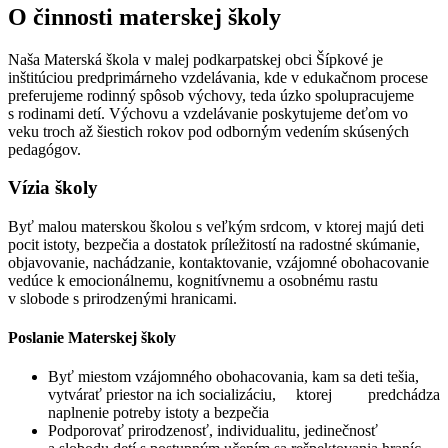
O činnosti materskej školy
Naša Materská škola v malej podkarpatskej obci Šípkové je
inštitúciou predprimárneho vzdelávania, kde v edukačnom procese
preferujeme rodinný spôsob výchovy, teda úzko spolupracujeme
s rodinami detí. Výchovu a vzdelávanie poskytujeme deťom vo
veku troch až šiestich rokov pod odborným vedením skúsených
pedagógov.
Vízia školy
Byť malou materskou školou s veľkým srdcom, v ktorej majú deti
pocit istoty, bezpečia a dostatok príležitostí na radostné skúmanie,
objavovanie, nachádzanie, kontaktovanie, vzájomné obohacovanie
vedúce k emocionálnemu, kognitívnemu a osobnému rastu
v slobode s prirodzenými hranicami.
Poslanie Materskej školy
Byť miestom vzájomného obohacovania, kam sa deti tešia,
vytvárať priestor na ich socializáciu, ktorej predchádza
naplnenie potreby istoty a bezpečia
Podporovať prirodzenosť, individualitu, jedinečnosť