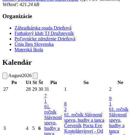
Veľkosť: 421.24 kB
Organizácie
Záhradkárska osada Drieňová
Futbalový klub TJ Družstevník
Poľovnícke združenie Drieňová
Únia žien Slovenska
Materská škola
Kalendár
August
2026
Po
Ut
St
Št
Pia
So
Ne
27
28
29
30
31
1
2
7
9
1
8
1
61.
2
61. ročník
ročník
61. ročník Slávností
Slávností
Slávností
spevu, hudby a tanca
spevu,
spevu,
Červeník
Pocta Eve
hudby a
3
4
5
6
hudby a
Kostolányiovej - Od
tanca
tanca