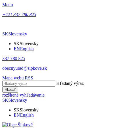
Menu
+421 337 780 825
SK
Slovensky
SK
Slovensky
EN
English
337 780 825
obecnyurad@sipkove.sk
Mapa webu
RSS
Hľadaný výraz
Hľadať
rozšírené vyhľadávanie
SK
Slovensky
SK
Slovensky
EN
English