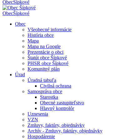
Obec
Šípkové
Obec
Šípkové
Obec
Všeobecné informácie
História obce
Mapa
Mapa na Google
Prezentácie o obci
Štatút obce Šípkové
PHSR obce Šípkové
Komunitný plán
Úrad
Úradná tabuľa
Civilná ochrana
Samospráva obce
Starostka
Obecné zastupiteľstvo
Hlavný kontrolór
Uznesenia
VZN
Zmluvy, faktúry, objednávky
Archív - Zmluvy, faktúry, objednávky
Hospodárenie