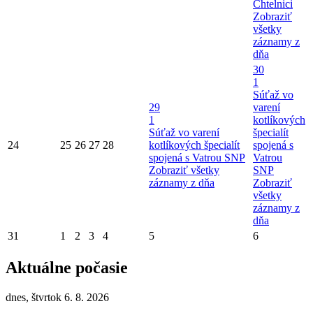
Chtelnici
Zobraziť
všetky
záznamy z
dňa
30
1
Súťaž vo
29
varení
1
kotlíkových
Súťaž vo varení
špecialít
24
25
26
27
28
kotlíkových špecialít
spojená s
spojená s Vatrou SNP
Vatrou
Zobraziť všetky
SNP
záznamy z dňa
Zobraziť
všetky
záznamy z
dňa
31
1
2
3
4
5
6
Aktuálne počasie
dnes, štvrtok 6. 8. 2026