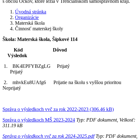
s obcou Očkov, ktoré ležia v Trenčianskom samosprávnom kraji.
Úvodná stránka
Organizácie
Materská škola
Činnosť materskej školy
Škola: Materská škola, Šípkové 114
Kód Dôvod
Výsledok
1. BK4EPFYBZgLG Prijatý
Prijatý
2. mhvkEu8UAfg6 Prijatie na školu s vyššou prioritou
Neprijatý
Správa o výsledkoch vvč za rok 2022-2023 (306.46 kB)
Správa o výsledkoch MŠ 2023-2024
Typ: PDF dokument, Velkosť:
311.19 kB
Správa o výsledkoch vvč za rok 2024-2025.pdf
Typ: PDF dokument,