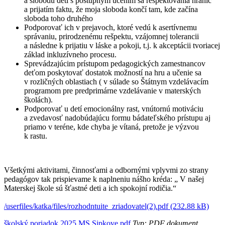
a slobodu detí s postupným učením sa rešpektovania hraníc
a prijatím faktu, že moja sloboda končí tam, kde začína
sloboda toho druhého
Podporovať ich v prejavoch, ktoré vedú k asertívnemu
správaniu, prirodzenému rešpektu, vzájomnej tolerancii
a následne k prijatiu v láske a pokoji, t.j. k akceptácii tvoriacej
základ inkluzívneho procesu.
Sprevádzajúcim prístupom pedagogických zamestnancov
deťom poskytovať dostatok možností na hru a učenie sa
v rozličných oblastiach ( v súlade so Štátnym vzdelávacím
programom pre predprimárne vzdelávanie v materských
školách).
Podporovať u detí emocionálny rast, vnútornú motiváciu
a zvedavosť nadobúdajúcu formu bádateľského prístupu aj
priamo v teréne, kde chyba je vítaná, pretože je výzvou
k rastu.
Všetkými aktivitami, činnosťami a odbornými vplyvmi zo strany
pedagógov tak prispievame k naplneniu nášho kréda: „ V našej
Materskej škole sú šťastné deti a ich spokojní rodičia.“
/userfiles/katka/files/rozhodntuite_zriadovatel(2).pdf (232.88 kB)
školský poriadok 2025 MS Sipkove.pdf
Typ: PDF dokument,