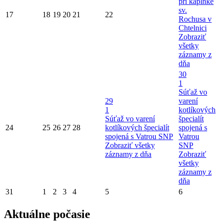
pri kaplnke
sv.
17
18
19
20
21
22
Rochusa v
Chtelnici
Zobraziť
všetky
záznamy z
dňa
30
1
Súťaž vo
29
varení
1
kotlíkových
Súťaž vo varení
špecialít
24
25
26
27
28
kotlíkových špecialít
spojená s
spojená s Vatrou SNP
Vatrou
Zobraziť všetky
SNP
záznamy z dňa
Zobraziť
všetky
záznamy z
dňa
31
1
2
3
4
5
6
Aktuálne počasie