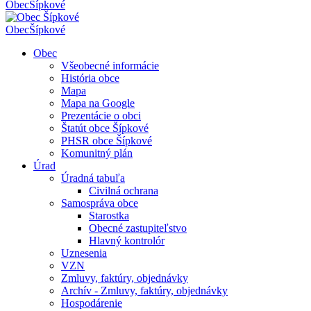
Obec
Šípkové
Obec
Šípkové
Obec
Všeobecné informácie
História obce
Mapa
Mapa na Google
Prezentácie o obci
Štatút obce Šípkové
PHSR obce Šípkové
Komunitný plán
Úrad
Úradná tabuľa
Civilná ochrana
Samospráva obce
Starostka
Obecné zastupiteľstvo
Hlavný kontrolór
Uznesenia
VZN
Zmluvy, faktúry, objednávky
Archív - Zmluvy, faktúry, objednávky
Hospodárenie