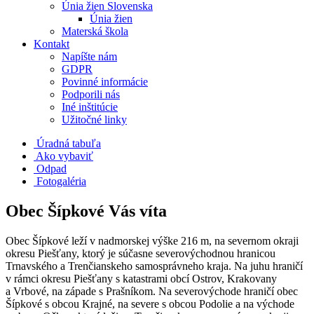
Únia žien Slovenska
Únia žien
Materská škola
Kontakt
Napíšte nám
GDPR
Povinné informácie
Podporili nás
Iné inštitúcie
Užitočné linky
Úradná tabuľa
Ako vybaviť
Odpad
Fotogaléria
Obec Šípkové Vás víta
Obec Šípkové leží v nadmorskej výške 216 m, na severnom okraji
okresu Piešťany, ktorý je súčasne severovýchodnou hranicou
Trnavského a Trenčianskeho samosprávneho kraja. Na juhu hraničí
v rámci okresu Piešťany s katastrami obcí Ostrov, Krakovany
a Vrbové, na západe s Prašníkom. Na severovýchode hraničí obec
Šípkové s obcou Krajné, na severe s obcou Podolie a na východe