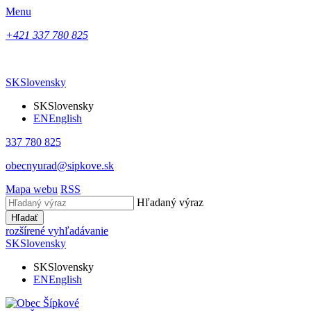
Menu
+421 337 780 825
SK
Slovensky
SK
Slovensky
EN
English
337 780 825
obecnyurad@sipkove.sk
Mapa webu
RSS
Hľadaný výraz
Hľadať
rozšírené vyhľadávanie
SK
Slovensky
SK
Slovensky
EN
English