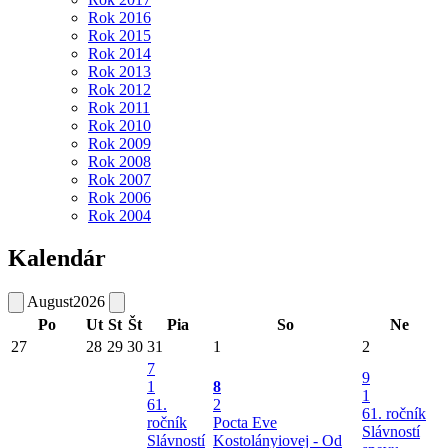
Rok 2016
Rok 2015
Rok 2014
Rok 2013
Rok 2012
Rok 2011
Rok 2010
Rok 2009
Rok 2008
Rok 2007
Rok 2006
Rok 2004
Kalendár
August
2026
Po
Ut
St
Št
Pia
So
Ne
27
28
29
30
31
1
2
7
9
1
8
1
61.
2
61. ročník
ročník
Pocta Eve
Slávností
Slávností
Kostolányiovej - Od