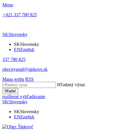
Menu
+421 337 780 825
SK
Slovensky
SK
Slovensky
EN
English
337 780 825
obecnyurad@sipkove.sk
Mapa webu
RSS
Hľadaný výraz
Hľadať
rozšírené vyhľadávanie
SK
Slovensky
SK
Slovensky
EN
English