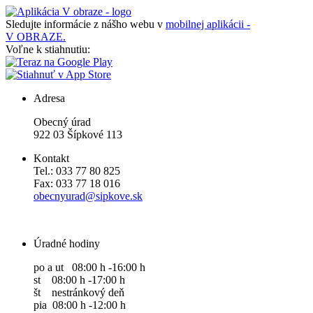
Sledujte informácie z nášho webu v
mobilnej aplikácii -
V OBRAZE.
Voľne k stiahnutiu:
Adresa
Obecný úrad
922 03 Šípkové 113
Kontakt
Tel.: 033 77 80 825
Fax: 033 77 18 016
obecnyurad@sipkove.sk
Úradné hodiny
po a ut 08:00 h -16:00 h
st 08:00 h -17:00 h
št nestránkový deň
pia 08:00 h -12:00 h