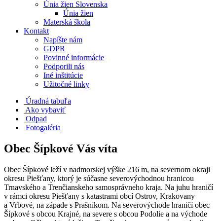
Únia žien Slovenska
Únia žien
Materská škola
Kontakt
Napíšte nám
GDPR
Povinné informácie
Podporili nás
Iné inštitúcie
Užitočné linky
Úradná tabuľa
Ako vybaviť
Odpad
Fotogaléria
Obec Šípkové Vás víta
Obec Šípkové leží v nadmorskej výške 216 m, na severnom okraji
okresu Piešťany, ktorý je súčasne severovýchodnou hranicou
Trnavského a Trenčianskeho samosprávneho kraja. Na juhu hraničí
v rámci okresu Piešťany s katastrami obcí Ostrov, Krakovany
a Vrbové, na západe s Prašníkom. Na severovýchode hraničí obec
Šípkové s obcou Krajné, na severe s obcou Podolie a na východe