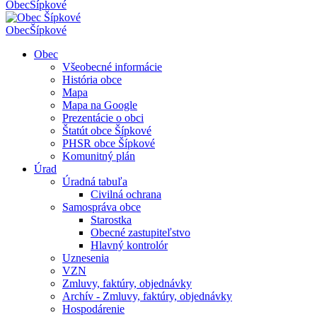
Obec
Šípkové
Obec
Šípkové
Obec
Všeobecné informácie
História obce
Mapa
Mapa na Google
Prezentácie o obci
Štatút obce Šípkové
PHSR obce Šípkové
Komunitný plán
Úrad
Úradná tabuľa
Civilná ochrana
Samospráva obce
Starostka
Obecné zastupiteľstvo
Hlavný kontrolór
Uznesenia
VZN
Zmluvy, faktúry, objednávky
Archív - Zmluvy, faktúry, objednávky
Hospodárenie