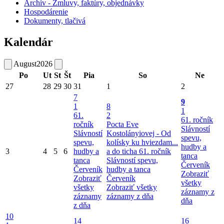
Archív - Zmluvy, faktúry, objednávky
Hospodárenie
Dokumenty, tlačivá
Kalendár
August
2026
Po
Ut
St
Št
Pia
So
Ne
27
28
29
30
31
1
2
7
9
1
8
1
61.
2
61. ročník
ročník
Pocta Eve
Slávností
Slávností
Kostolányiovej - Od
spevu,
spevu,
kolísky ku hviezdam...
hudby a
3
4
5
6
hudby a
a do ticha
61. ročník
tanca
tanca
Slávností spevu,
Červeník
Červeník
hudby a tanca
Zobraziť
Zobraziť
Červeník
všetky
všetky
Zobraziť všetky
záznamy z
záznamy
záznamy z dňa
dňa
z dňa
10
14
16