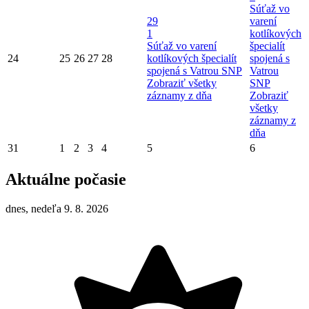
Súťaž vo
29
varení
1
kotlíkových
Súťaž vo varení
špecialít
24
25
26
27
28
kotlíkových špecialít
spojená s
spojená s Vatrou SNP
Vatrou
Zobraziť všetky
SNP
záznamy z dňa
Zobraziť
všetky
záznamy z
dňa
31
1
2
3
4
5
6
Aktuálne počasie
dnes, nedeľa 9. 8. 2026