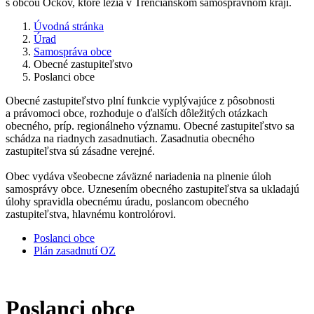
s obcou Očkov, ktoré ležia v Trenčianskom samosprávnom kraji.
Úvodná stránka
Úrad
Samospráva obce
Obecné zastupiteľstvo
Poslanci obce
Obecné zastupiteľstvo plní funkcie vyplývajúce z pôsobnosti
a právomoci obce, rozhoduje o ďalších dôležitých otázkach
obecného, príp. regionálneho významu. Obecné zastupiteľstvo sa
schádza na riadnych zasadnutiach. Zasadnutia obecného
zastupiteľstva sú zásadne verejné.
Obec vydáva všeobecne záväzné nariadenia na plnenie úloh
samosprávy obce. Uznesením obecného zastupiteľstva sa ukladajú
úlohy spravidla obecnému úradu, poslancom obecného
zastupiteľstva, hlavnému kontrolórovi.
Poslanci obce
Plán zasadnutí OZ
Poslanci obce