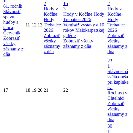
1
2
15
2
61. ročník
Hody v
3
Hody v
Slávností
Kočíne
Hody v Kočíne
Hody
Kočíne
spevu,
Hody
Trebatice 2026
Hody
hudby a
11
12
13
Trebatice
Vernisáž výstavy a 10
Trebatice
tanca
2026
rokov Malokarpatskej
2026
Červeník
Zobraziť
galérie
Zobraziť
Zobraziť
všetky
Zobraziť všetky
všetky
všetky
záznamy
záznamy z dňa
záznamy z
záznamy z
z dňa
dňa
dňa
23
1
Slávnostná
svätá omša
pri kaplnke
sv.
17
18
19
20
21
22
Rochusa v
Chtelnici
Zobraziť
všetky
záznamy z
dňa
30
1