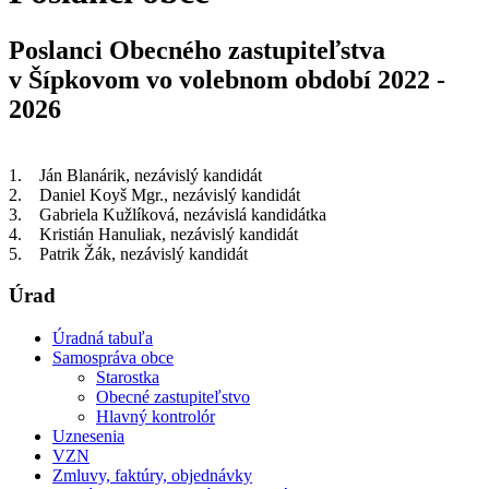
Poslanci Obecného zastupiteľstva
v Šípkovom vo volebnom období 2022 -
2026
1. Ján Blanárik, nezávislý kandidát
2. Daniel Koyš Mgr., nezávislý kandidát
3. Gabriela Kužlíková, nezávislá kandidátka
4. Kristián Hanuliak, nezávislý kandidát
5. Patrik Žák, nezávislý kandidát
Úrad
Úradná tabuľa
Samospráva obce
Starostka
Obecné zastupiteľstvo
Hlavný kontrolór
Uznesenia
VZN
Zmluvy, faktúry, objednávky