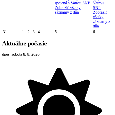
spojená s Vatrou SNP
Vatrou
Zobraziť všetky
SNP
záznamy z dňa
Zobraziť
všetky
záznamy z
dňa
31
1
2
3
4
5
6
Aktuálne počasie
dnes, sobota 8. 8. 2026