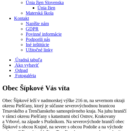
Únia žien Slovenska
Únia žien
Materská škola
Kontakt
Napíšte nám
GDPR
Povinné informácie
Podporili nás
Iné inštitúcie
Užitočné linky
Úradná tabuľa
Ako vybaviť
Odpad
Fotogaléria
Obec Šípkové Vás víta
Obec Šípkové leží v nadmorskej výške 216 m, na severnom okraji
okresu Piešťany, ktorý je súčasne severovýchodnou hranicou
Trnavského a Trenčianskeho samosprávneho kraja. Na juhu hraničí
v rámci okresu Piešťany s katastrami obcí Ostrov, Krakovany
a Vrbové, na západe s Prašníkom. Na severovýchode hraničí obec
Šípkové s obcou Krajné, na severe s obcou Podolie a na východe