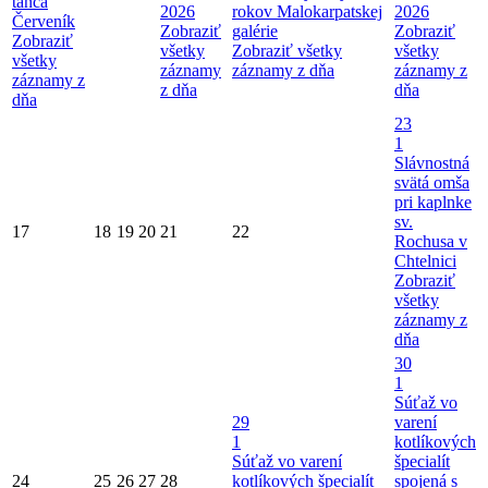
tanca
2026
rokov Malokarpatskej
2026
Červeník
Zobraziť
galérie
Zobraziť
Zobraziť
všetky
Zobraziť všetky
všetky
všetky
záznamy
záznamy z dňa
záznamy z
záznamy z
z dňa
dňa
dňa
23
1
Slávnostná
svätá omša
pri kaplnke
sv.
17
18
19
20
21
22
Rochusa v
Chtelnici
Zobraziť
všetky
záznamy z
dňa
30
1
Súťaž vo
29
varení
1
kotlíkových
Súťaž vo varení
špecialít
24
25
26
27
28
kotlíkových špecialít
spojená s