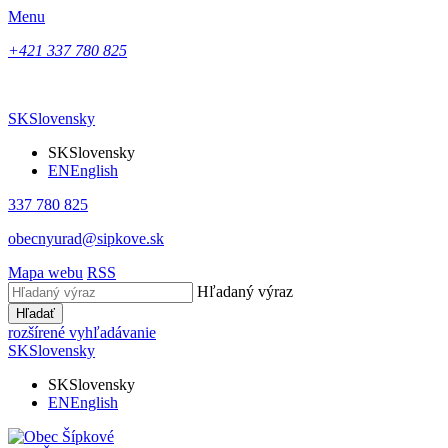
Menu
+421 337 780 825
SK
Slovensky
SK
Slovensky
EN
English
337 780 825
obecnyurad@sipkove.sk
Mapa webu
RSS
Hľadaný výraz
Hľadať
rozšírené vyhľadávanie
SK
Slovensky
SK
Slovensky
EN
English