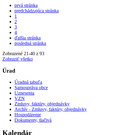
prvá stránka
predchádzajúca stránka
1
2
3
4
ďalšia stránka
posledná stránka
Zobrazené
21
-
40
z 93
Zobraziť všetko
Úrad
Úradná tabuľa
Samospráva obce
Uznesenia
VZN
Zmluvy, faktúry, objednávky
Archív - Zmluvy, faktúry, objednávky
Hospodárenie
Dokumenty, tlačivá
Kalendár