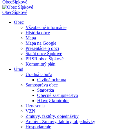
Obec
Šípkové
Obec
Šípkové
Obec
Všeobecné informácie
História obce
Mapa
Mapa na Google
Prezentácie o obci
Štatút obce Šípkové
PHSR obce Šípkové
Komunitný plán
Úrad
Úradná tabuľa
Civilná ochrana
Samospráva obce
Starostka
Obecné zastupiteľstvo
Hlavný kontrolór
Uznesenia
VZN
Zmluvy, faktúry, objednávky
Archív - Zmluvy, faktúry, objednávky
Hospodárenie