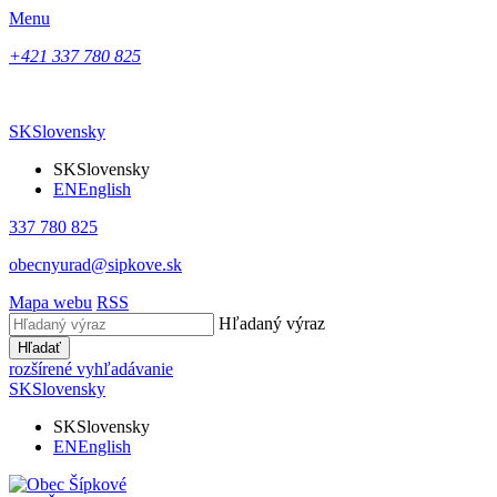
Menu
+421 337 780 825
SK
Slovensky
SK
Slovensky
EN
English
337 780 825
obecnyurad@sipkove.sk
Mapa webu
RSS
Hľadaný výraz
Hľadať
rozšírené vyhľadávanie
SK
Slovensky
SK
Slovensky
EN
English