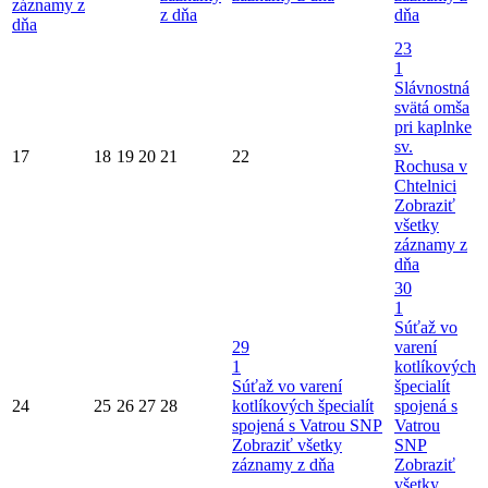
záznamy z
z dňa
dňa
dňa
23
1
Slávnostná
svätá omša
pri kaplnke
sv.
17
18
19
20
21
22
Rochusa v
Chtelnici
Zobraziť
všetky
záznamy z
dňa
30
1
Súťaž vo
29
varení
1
kotlíkových
Súťaž vo varení
špecialít
24
25
26
27
28
kotlíkových špecialít
spojená s
spojená s Vatrou SNP
Vatrou
Zobraziť všetky
SNP
záznamy z dňa
Zobraziť
všetky