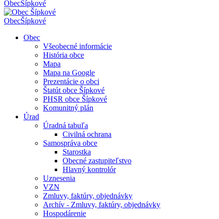
Obec
Šípkové
Obec
Šípkové
Obec
Všeobecné informácie
História obce
Mapa
Mapa na Google
Prezentácie o obci
Štatút obce Šípkové
PHSR obce Šípkové
Komunitný plán
Úrad
Úradná tabuľa
Civilná ochrana
Samospráva obce
Starostka
Obecné zastupiteľstvo
Hlavný kontrolór
Uznesenia
VZN
Zmluvy, faktúry, objednávky
Archív - Zmluvy, faktúry, objednávky
Hospodárenie