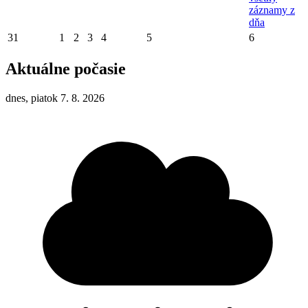
záznamy z
dňa
31
1
2
3
4
5
6
Aktuálne počasie
dnes, piatok 7. 8. 2026