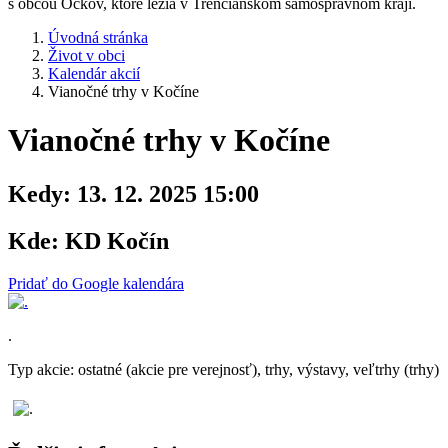
s obcou Očkov, ktoré ležia v Trenčianskom samosprávnom kraji.
Úvodná stránka
Život v obci
Kalendár akcií
Vianočné trhy v Kočíne
Vianočné trhy v Kočíne
Kedy:
13. 12. 2025 15:00
Kde:
KD Kočín
Pridať do Google kalendára
.
Typ akcie: ostatné (akcie pre verejnosť), trhy, výstavy, veľtrhy (trhy)