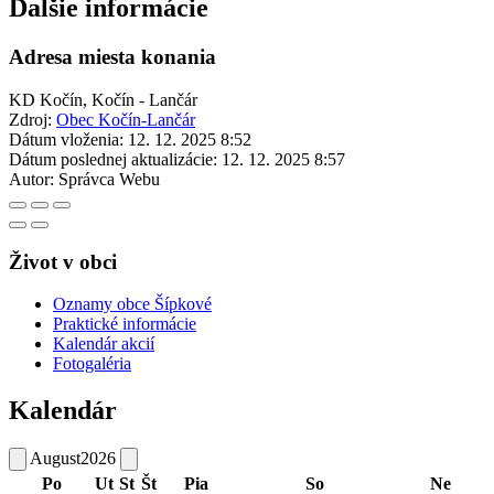
Ďalšie informácie
Adresa miesta konania
KD Kočín, Kočín - Lančár
Zdroj:
Obec Kočín-Lančár
Dátum vloženia:
12. 12. 2025 8:52
Dátum poslednej aktualizácie:
12. 12. 2025 8:57
Autor:
Správca Webu
Život v obci
Oznamy obce Šípkové
Praktické informácie
Kalendár akcií
Fotogaléria
Kalendár
August
2026
Po
Ut
St
Št
Pia
So
Ne