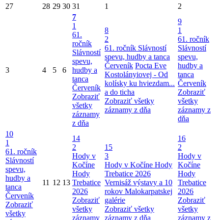
27
28
29
30
31
1
2
7
9
1
8
1
61.
2
61. ročník
ročník
61. ročník Slávností
Slávností
Slávností
spevu, hudby a tanca
spevu,
spevu,
Červeník
Pocta Eve
hudby a
3
4
5
6
hudby a
Kostolányiovej - Od
tanca
tanca
kolísky ku hviezdam...
Červeník
Červeník
a do ticha
Zobraziť
Zobraziť
Zobraziť všetky
všetky
všetky
záznamy z dňa
záznamy z
záznamy
dňa
z dňa
10
14
16
1
2
15
2
61. ročník
Hody v
3
Hody v
Slávností
Kočíne
Hody v Kočíne
Hody
Kočíne
spevu,
Hody
Trebatice 2026
Hody
hudby a
11
12
13
Trebatice
Vernisáž výstavy a 10
Trebatice
tanca
2026
rokov Malokarpatskej
2026
Červeník
Zobraziť
galérie
Zobraziť
Zobraziť
všetky
Zobraziť všetky
všetky
všetky
záznamy
záznamy z dňa
záznamy z