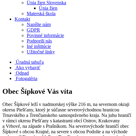
Únia žien Slovenska
Únia žien
Materská škola
Kontakt
Napíšte nám
GDPR
Povinné informácie
Podporili nás
Iné inštitúcie
Užitočné linky
Úradná tabuľa
Ako vybaviť
Odpad
Fotogaléria
Obec Šípkové Vás víta
Obec Šípkové leží v nadmorskej výške 216 m, na severnom okraji
okresu Piešťany, ktorý je súčasne severovýchodnou hranicou
Trnavského a Trenčianskeho samosprávneho kraja. Na juhu hraničí
v rámci okresu Piešťany s katastrami obcí Ostrov, Krakovany
a Vrbové, na západe s Prašníkom. Na severovýchode hraničí obec
Šípkové s obcou Krajné, na severe s obcou Podolie a na východe