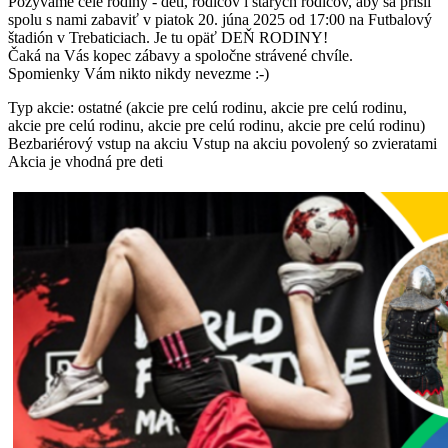
Pozývame celé rodiny - deti, rodičov i starých rodičov, aby sa prišli
spolu s nami zabaviť v piatok 20. júna 2025 od 17:00 na Futbalový
štadión v Trebaticiach. Je tu opäť DEŇ RODINY!
Čaká na Vás kopec zábavy a spoločne strávené chvíle.
Spomienky Vám nikto nikdy nevezme :-)
Typ akcie: ostatné (akcie pre celú rodinu, akcie pre celú rodinu,
akcie pre celú rodinu, akcie pre celú rodinu, akcie pre celú rodinu)
Bezbariérový vstup na akciu
Vstup na akciu povolený so zvieratami
Akcia je vhodná pre deti