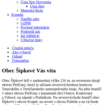
Únia žien Slovenska
Únia žien
Materská škola
Kontakt
Napíšte nám
GDPR
Povinné informácie
Podporili nás
Iné inštitúcie
Užitočné linky
Úradná tabuľa
Ako vybaviť
Odpad
Fotogaléria
Obec Šípkové Vás víta
Obec Šípkové leží v nadmorskej výške 216 m, na severnom okraji
okresu Piešťany, ktorý je súčasne severovýchodnou hranicou
Trnavského a Trenčianskeho samosprávneho kraja. Na juhu hraničí
v rámci okresu Piešťany s katastrami obcí Ostrov, Krakovany
a Vrbové, na západe s Prašníkom. Na severovýchode hraničí obec
Šípkové s obcou Krajné, na severe s obcou Podolie a na východe