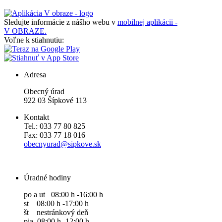
Sledujte informácie z nášho webu v
mobilnej aplikácii -
V OBRAZE.
Voľne k stiahnutiu:
Adresa
Obecný úrad
922 03 Šípkové 113
Kontakt
Tel.: 033 77 80 825
Fax: 033 77 18 016
obecnyurad@sipkove.sk
Úradné hodiny
po a ut 08:00 h -16:00 h
st 08:00 h -17:00 h
št nestránkový deň
pia 08:00 h -12:00 h