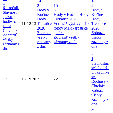
14
16
1
2
15
2
61. ročník
Hody v
3
Hody v
Slávností
Kočíne
Hody v Kočíne
Hody
Kočíne
spevu,
Hody
Trebatice 2026
Hody
hudby a
11
12
13
Trebatice
Vernisáž výstavy a 10
Trebatice
tanca
2026
rokov Malokarpatskej
2026
Červeník
Zobraziť
galérie
Zobraziť
Zobraziť
všetky
Zobraziť všetky
všetky
všetky
záznamy
záznamy z dňa
záznamy z
záznamy z
z dňa
dňa
dňa
23
1
Slávnostná
svätá omša
pri kaplnke
sv.
17
18
19
20
21
22
Rochusa v
Chtelnici
Zobraziť
všetky
záznamy z
dňa
30