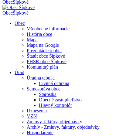
Obec
Šípkové
Obec
Šípkové
Obec
Všeobecné informácie
História obce
Mapa
Mapa na Google
Prezentácie o obci
Štatút obce Šípkové
PHSR obce Šípkové
Komunitný plán
Úrad
Úradná tabuľa
Civilná ochrana
Samospráva obce
Starostka
Obecné zastupiteľstvo
Hlavný kontrolór
Uznesenia
VZN
Zmluvy, faktúry, objednávky
Archív - Zmluvy, faktúry, objednávky
Hospodárenie