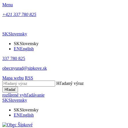
Menu
+421 337 780 825
SK
Slovensky
SK
Slovensky
EN
English
337 780 825
obecnyurad@sipkove.sk
Mapa webu
RSS
Hľadaný výraz
Hľadať
rozšírené vyhľadávanie
SK
Slovensky
SK
Slovensky
EN
English