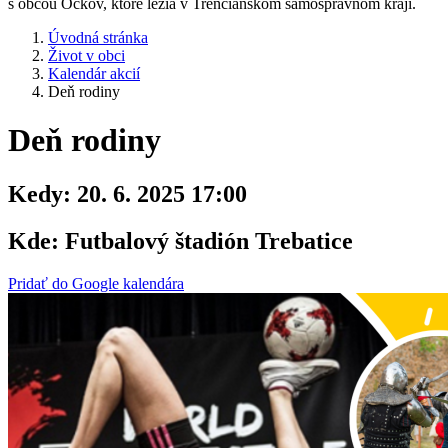
s obcou Očkov, ktoré ležia v Trenčianskom samosprávnom kraji.
Úvodná stránka
Život v obci
Kalendár akcií
Deň rodiny
Deň rodiny
Kedy:
20. 6. 2025 17:00
Kde:
Futbalový štadión Trebatice
Pridať do Google kalendára