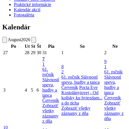
Praktické informácie
Kalendár akcií
Fotogaléria
Kalendár
August
2026
Po
Ut
St
Št
Pia
So
Ne
27
28
29
30
31
1
2
7
9
1
8
1
61.
2
61. ročník
ročník
61. ročník Slávností
Slávností
Slávností
spevu, hudby a tanca
spevu,
spevu,
Červeník
Pocta Eve
hudby a
3
4
5
6
hudby a
Kostolányiovej - Od
tanca
tanca
kolísky ku hviezdam...
Červeník
Červeník
a do ticha
Zobraziť
Zobraziť
Zobraziť všetky
všetky
všetky
záznamy z dňa
záznamy z
záznamy
dňa
z dňa
10