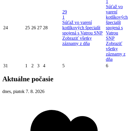
1
Súťaž vo
29
varení
1
kotlíkových
Súťaž vo varení
špecialít
24
25
26
27
28
kotlíkových špecialít
spojená s
spojená s Vatrou SNP
Vatrou
Zobraziť všetky
SNP
záznamy z dňa
Zobraziť
všetky
záznamy z
dňa
31
1
2
3
4
5
6
Aktuálne počasie
dnes, piatok 7. 8. 2026