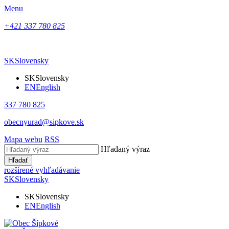
Menu
+421 337 780 825
SK
Slovensky
SK
Slovensky
EN
English
337 780 825
obecnyurad@sipkove.sk
Mapa webu
RSS
Hľadaný výraz
Hľadať
rozšírené vyhľadávanie
SK
Slovensky
SK
Slovensky
EN
English