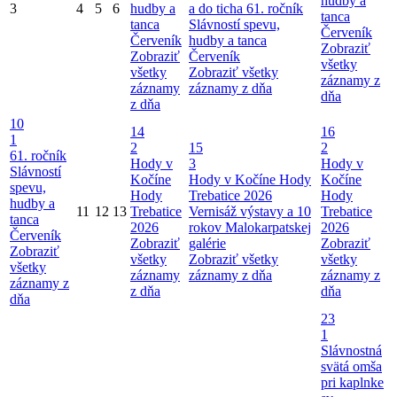
hudby a
3
4
5
6
hudby a
a do ticha
61. ročník
tanca
tanca
Slávností spevu,
Červeník
Červeník
hudby a tanca
Zobraziť
Zobraziť
Červeník
všetky
všetky
Zobraziť všetky
záznamy z
záznamy
záznamy z dňa
dňa
z dňa
10
14
16
1
2
15
2
61. ročník
Hody v
3
Hody v
Slávností
Kočíne
Hody v Kočíne
Hody
Kočíne
spevu,
Hody
Trebatice 2026
Hody
hudby a
11
12
13
Trebatice
Vernisáž výstavy a 10
Trebatice
tanca
2026
rokov Malokarpatskej
2026
Červeník
Zobraziť
galérie
Zobraziť
Zobraziť
všetky
Zobraziť všetky
všetky
všetky
záznamy
záznamy z dňa
záznamy z
záznamy z
z dňa
dňa
dňa
23
1
Slávnostná
svätá omša
pri kaplnke