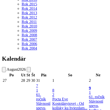
Rok 2015
Rok 2014
Rok 2013
Rok 2012
Rok 2011
Rok 2010
Rok 2009
Rok 2008
Rok 2007
Rok 2006
Rok 2004
Kalendár
August
2026
Po
Ut
St
Št
Pia
So
Ne
27
28
29
30
31
1
2
7
9
1
8
1
61.
2
61. ročník
ročník
Pocta Eve
Slávností
Slávností
Kostolányiovej - Od
spevu,
spevu,
kolísky ku hviezdam...