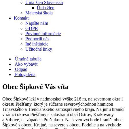
Únia žien Slovenska
Únia žien
Materská škola
Kontakt
Napíšte nám
GDPR
Povinné informácie
Podporili nás
Iné inštitúcie
Užitočné linky
Úradná tabuľa
Ako vybaviť
Odpad
Fotogaléria
Obec Šípkové Vás víta
Obec Šípkové leží v nadmorskej výške 216 m, na severnom okraji
okresu Piešťany, ktorý je súčasne severovýchodnou hranicou
Trnavského a Trenčianskeho samosprávneho kraja. Na juhu hraničí
v rámci okresu Piešťany s katastrami obcí Ostrov, Krakovany
a Vrbové, na západe s Prašníkom. Na severovýchode hraničí obec
Šípkové s obcou Krajné, na severe s obcou Podolie a na východe