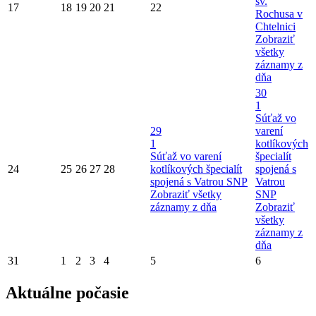
sv.
17
18
19
20
21
22
Rochusa v
Chtelnici
Zobraziť
všetky
záznamy z
dňa
30
1
Súťaž vo
29
varení
1
kotlíkových
Súťaž vo varení
špecialít
24
25
26
27
28
kotlíkových špecialít
spojená s
spojená s Vatrou SNP
Vatrou
Zobraziť všetky
SNP
záznamy z dňa
Zobraziť
všetky
záznamy z
dňa
31
1
2
3
4
5
6
Aktuálne počasie