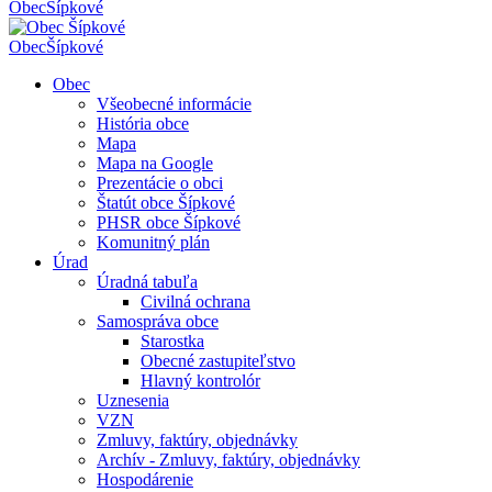
Obec
Šípkové
Obec
Šípkové
Obec
Všeobecné informácie
História obce
Mapa
Mapa na Google
Prezentácie o obci
Štatút obce Šípkové
PHSR obce Šípkové
Komunitný plán
Úrad
Úradná tabuľa
Civilná ochrana
Samospráva obce
Starostka
Obecné zastupiteľstvo
Hlavný kontrolór
Uznesenia
VZN
Zmluvy, faktúry, objednávky
Archív - Zmluvy, faktúry, objednávky
Hospodárenie