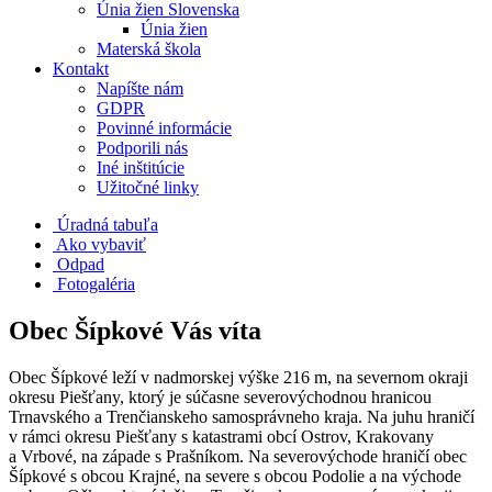
Únia žien Slovenska
Únia žien
Materská škola
Kontakt
Napíšte nám
GDPR
Povinné informácie
Podporili nás
Iné inštitúcie
Užitočné linky
Úradná tabuľa
Ako vybaviť
Odpad
Fotogaléria
Obec Šípkové Vás víta
Obec Šípkové leží v nadmorskej výške 216 m, na severnom okraji
okresu Piešťany, ktorý je súčasne severovýchodnou hranicou
Trnavského a Trenčianskeho samosprávneho kraja. Na juhu hraničí
v rámci okresu Piešťany s katastrami obcí Ostrov, Krakovany
a Vrbové, na západe s Prašníkom. Na severovýchode hraničí obec
Šípkové s obcou Krajné, na severe s obcou Podolie a na východe