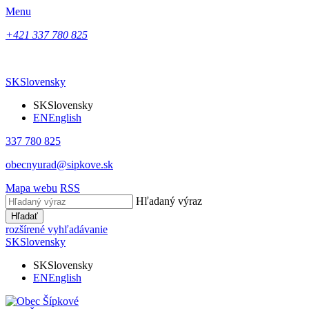
Menu
+421 337 780 825
SK
Slovensky
SK
Slovensky
EN
English
337 780 825
obecnyurad@sipkove.sk
Mapa webu
RSS
Hľadaný výraz
Hľadať
rozšírené vyhľadávanie
SK
Slovensky
SK
Slovensky
EN
English