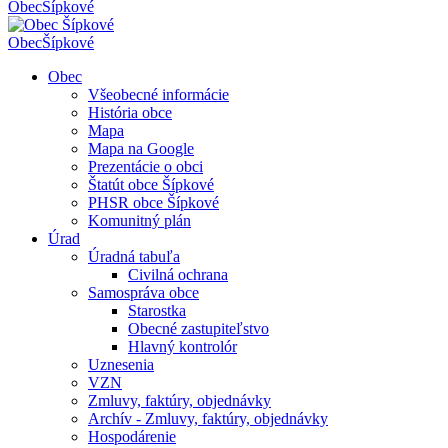
Obec
Šípkové
Obec
Šípkové
Obec
Všeobecné informácie
História obce
Mapa
Mapa na Google
Prezentácie o obci
Štatút obce Šípkové
PHSR obce Šípkové
Komunitný plán
Úrad
Úradná tabuľa
Civilná ochrana
Samospráva obce
Starostka
Obecné zastupiteľstvo
Hlavný kontrolór
Uznesenia
VZN
Zmluvy, faktúry, objednávky
Archív - Zmluvy, faktúry, objednávky
Hospodárenie