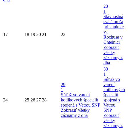
23
1
Slávnostná
svätá omša
pri kaplnke
sv.
17
18
19
20
21
22
Rochusa v
Chtelnici
Zobraziť
všetky
záznamy z
dňa
30
1
Súťaž vo
29
varení
1
kotlíkových
Súťaž vo varení
špecialít
24
25
26
27
28
kotlíkových špecialít
spojená s
spojená s Vatrou SNP
Vatrou
Zobraziť všetky
SNP
záznamy z dňa
Zobraziť
všetky
záznamy z