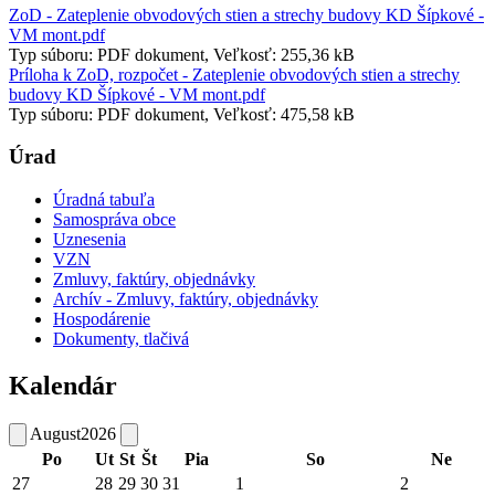
ZoD - Zateplenie obvodových stien a strechy budovy KD Šípkové -
VM mont.pdf
Typ súboru: PDF dokument, Veľkosť: 255,36 kB
Príloha k ZoD, rozpočet - Zateplenie obvodových stien a strechy
budovy KD Šípkové - VM mont.pdf
Typ súboru: PDF dokument, Veľkosť: 475,58 kB
Úrad
Úradná tabuľa
Samospráva obce
Uznesenia
VZN
Zmluvy, faktúry, objednávky
Archív - Zmluvy, faktúry, objednávky
Hospodárenie
Dokumenty, tlačivá
Kalendár
August
2026
Po
Ut
St
Št
Pia
So
Ne
27
28
29
30
31
1
2