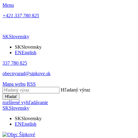
Menu
+421 337 780 825
SK
Slovensky
SK
Slovensky
EN
English
337 780 825
obecnyurad@sipkove.sk
Mapa webu
RSS
Hľadaný výraz
Hľadať
rozšírené vyhľadávanie
SK
Slovensky
SK
Slovensky
EN
English