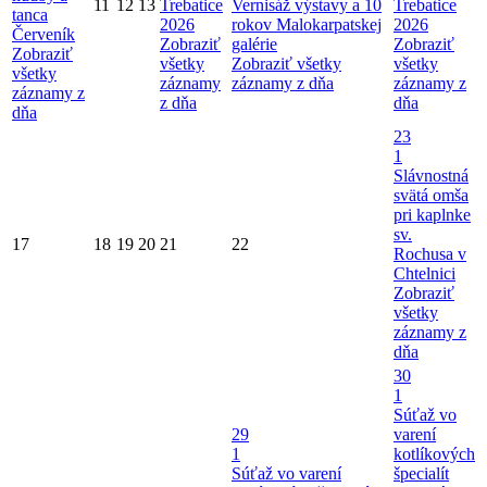
11
12
13
Trebatice
Vernisáž výstavy a 10
Trebatice
tanca
2026
rokov Malokarpatskej
2026
Červeník
Zobraziť
galérie
Zobraziť
Zobraziť
všetky
Zobraziť všetky
všetky
všetky
záznamy
záznamy z dňa
záznamy z
záznamy z
z dňa
dňa
dňa
23
1
Slávnostná
svätá omša
pri kaplnke
sv.
17
18
19
20
21
22
Rochusa v
Chtelnici
Zobraziť
všetky
záznamy z
dňa
30
1
Súťaž vo
29
varení
1
kotlíkových
Súťaž vo varení
špecialít