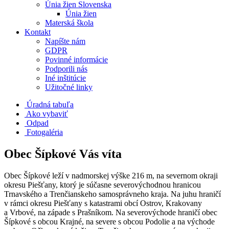
Únia žien Slovenska
Únia žien
Materská škola
Kontakt
Napíšte nám
GDPR
Povinné informácie
Podporili nás
Iné inštitúcie
Užitočné linky
Úradná tabuľa
Ako vybaviť
Odpad
Fotogaléria
Obec Šípkové Vás víta
Obec Šípkové leží v nadmorskej výške 216 m, na severnom okraji
okresu Piešťany, ktorý je súčasne severovýchodnou hranicou
Trnavského a Trenčianskeho samosprávneho kraja. Na juhu hraničí
v rámci okresu Piešťany s katastrami obcí Ostrov, Krakovany
a Vrbové, na západe s Prašníkom. Na severovýchode hraničí obec
Šípkové s obcou Krajné, na severe s obcou Podolie a na východe