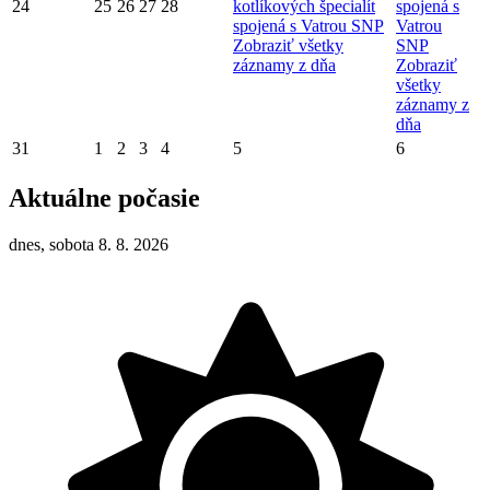
24
25
26
27
28
kotlíkových špecialít
spojená s
spojená s Vatrou SNP
Vatrou
Zobraziť všetky
SNP
záznamy z dňa
Zobraziť
všetky
záznamy z
dňa
31
1
2
3
4
5
6
Aktuálne počasie
dnes, sobota 8. 8. 2026