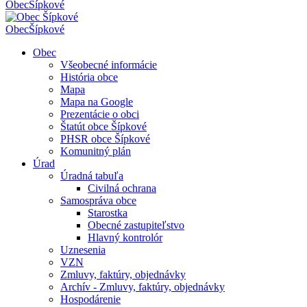
Obec
Šípkové
Obec
Šípkové
Obec
Všeobecné informácie
História obce
Mapa
Mapa na Google
Prezentácie o obci
Štatút obce Šípkové
PHSR obce Šípkové
Komunitný plán
Úrad
Úradná tabuľa
Civilná ochrana
Samospráva obce
Starostka
Obecné zastupiteľstvo
Hlavný kontrolór
Uznesenia
VZN
Zmluvy, faktúry, objednávky
Archív - Zmluvy, faktúry, objednávky
Hospodárenie