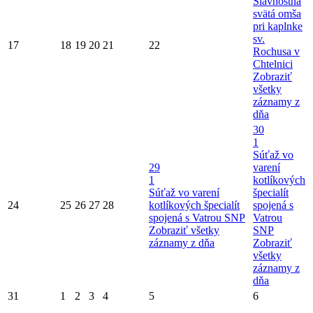
Slávnostná
svätá omša
pri kaplnke
sv.
17
18
19
20
21
22
Rochusa v
Chtelnici
Zobraziť
všetky
záznamy z
dňa
30
1
Súťaž vo
29
varení
1
kotlíkových
Súťaž vo varení
špecialít
24
25
26
27
28
kotlíkových špecialít
spojená s
spojená s Vatrou SNP
Vatrou
Zobraziť všetky
SNP
záznamy z dňa
Zobraziť
všetky
záznamy z
dňa
31
1
2
3
4
5
6