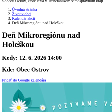
s obcou Očkov, ktoré ležia v Trenčianskom samosprávnom kraji.
Úvodná stránka
Život v obci
Kalendár akcií
Deň Mikroregiónu nad Holeškou
Deň Mikroregiónu nad
Holeškou
Kedy:
12. 6. 2026 14:00
Kde:
Obec Ostrov
Pridať do Google kalendára