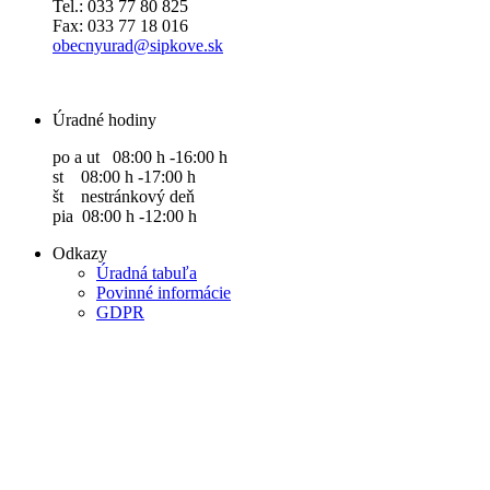
Tel.: 033 77 80 825
Fax: 033 77 18 016
obecnyurad@sipkove.sk
Úradné hodiny
po a ut 08:00 h -16:00 h
st 08:00 h -17:00 h
št nestránkový deň
pia 08:00 h -12:00 h
Odkazy
Úradná tabuľa
Povinné informácie
GDPR