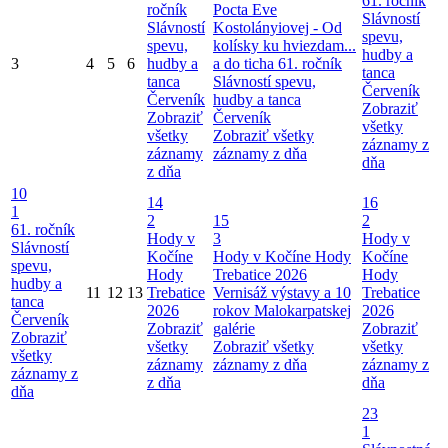
61. ročník
ročník
Pocta Eve
Slávností
Slávností
Kostolányiovej - Od
spevu,
spevu,
kolísky ku hviezdam...
hudby a
3
4
5
6
hudby a
a do ticha
61. ročník
tanca
tanca
Slávností spevu,
Červeník
Červeník
hudby a tanca
Zobraziť
Zobraziť
Červeník
všetky
všetky
Zobraziť všetky
záznamy z
záznamy
záznamy z dňa
dňa
z dňa
10
14
16
1
2
15
2
61. ročník
Hody v
3
Hody v
Slávností
Kočíne
Hody v Kočíne
Hody
Kočíne
spevu,
Hody
Trebatice 2026
Hody
hudby a
11
12
13
Trebatice
Vernisáž výstavy a 10
Trebatice
tanca
2026
rokov Malokarpatskej
2026
Červeník
Zobraziť
galérie
Zobraziť
Zobraziť
všetky
Zobraziť všetky
všetky
všetky
záznamy
záznamy z dňa
záznamy z
záznamy z
z dňa
dňa
dňa
23
1