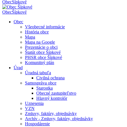
Obec
Šípkové
Obec
Šípkové
Obec
Všeobecné informácie
História obce
Mapa
Mapa na Google
Prezentácie o obci
Štatút obce Šípkové
PHSR obce Šípkové
Komunitný plán
Úrad
Úradná tabuľa
Civilná ochrana
Samospráva obce
Starostka
Obecné zastupiteľstvo
Hlavný kontrolór
Uznesenia
VZN
Zmluvy, faktúry, objednávky
Archív - Zmluvy, faktúry, objednávky
Hospodárenie