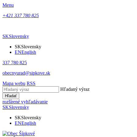
Menu
+421 337 780 825
SK
Slovensky
SK
Slovensky
EN
English
337 780 825
obecnyurad@sipkove.sk
Mapa webu
RSS
Hľadaný výraz
Hľadať
rozšírené vyhľadávanie
SK
Slovensky
SK
Slovensky
EN
English