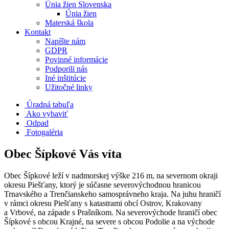
Únia žien Slovenska
Únia žien
Materská škola
Kontakt
Napíšte nám
GDPR
Povinné informácie
Podporili nás
Iné inštitúcie
Užitočné linky
Úradná tabuľa
Ako vybaviť
Odpad
Fotogaléria
Obec Šípkové Vás víta
Obec Šípkové leží v nadmorskej výške 216 m, na severnom okraji
okresu Piešťany, ktorý je súčasne severovýchodnou hranicou
Trnavského a Trenčianskeho samosprávneho kraja. Na juhu hraničí
v rámci okresu Piešťany s katastrami obcí Ostrov, Krakovany
a Vrbové, na západe s Prašníkom. Na severovýchode hraničí obec
Šípkové s obcou Krajné, na severe s obcou Podolie a na východe