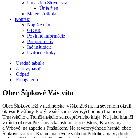
Únia žien Slovenska
Únia žien
Materská škola
Kontakt
Napíšte nám
GDPR
Povinné informácie
Podporili nás
Iné inštitúcie
Užitočné linky
Úradná tabuľa
Ako vybaviť
Odpad
Fotogaléria
Obec Šípkové Vás víta
Obec Šípkové leží v nadmorskej výške 216 m, na severnom okraji
okresu Piešťany, ktorý je súčasne severovýchodnou hranicou
Trnavského a Trenčianskeho samosprávneho kraja. Na juhu hraničí
v rámci okresu Piešťany s katastrami obcí Ostrov, Krakovany
a Vrbové, na západe s Prašníkom. Na severovýchode hraničí obec
Šípkové s obcou Krajné, na severe s obcou Podolie a na východe