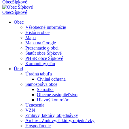
Obec
Šípkové
Obec
Šípkové
Obec
Všeobecné informácie
História obce
Mapa
Mapa na Google
Prezentácie o obci
Štatút obce Šípkové
PHSR obce Šípkové
Komunitný plán
Úrad
Úradná tabuľa
Civilná ochrana
Samospráva obce
Starostka
Obecné zastupiteľstvo
Hlavný kontrolór
Uznesenia
VZN
Zmluvy, faktúry, objednávky
Archív - Zmluvy, faktúry, objednávky
Hospodárenie