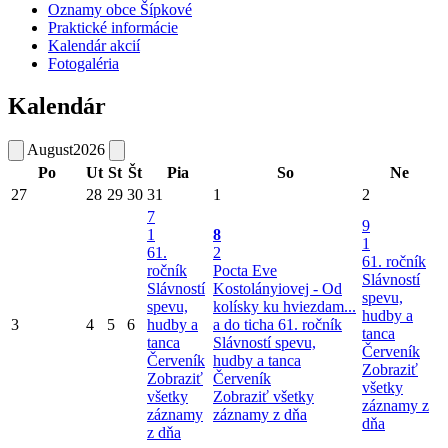
Oznamy obce Šípkové
Praktické informácie
Kalendár akcií
Fotogaléria
Kalendár
August
2026
Po
Ut
St
Št
Pia
So
Ne
27
28
29
30
31
1
2
7
9
1
8
1
61.
2
61. ročník
ročník
Pocta Eve
Slávností
Slávností
Kostolányiovej - Od
spevu,
spevu,
kolísky ku hviezdam...
hudby a
3
4
5
6
hudby a
a do ticha
61. ročník
tanca
tanca
Slávností spevu,
Červeník
Červeník
hudby a tanca
Zobraziť
Zobraziť
Červeník
všetky
všetky
Zobraziť všetky
záznamy z
záznamy
záznamy z dňa
dňa
z dňa