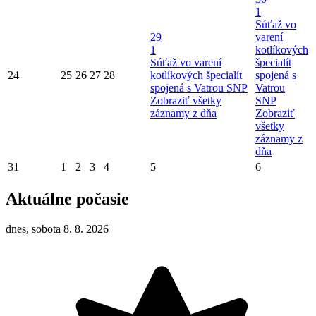
1
Súťaž vo
29
varení
1
kotlíkových
Súťaž vo varení
špecialít
24
25
26
27
28
kotlíkových špecialít
spojená s
spojená s Vatrou SNP
Vatrou
Zobraziť všetky
SNP
záznamy z dňa
Zobraziť
všetky
záznamy z
dňa
31
1
2
3
4
5
6
Aktuálne počasie
dnes, sobota 8. 8. 2026