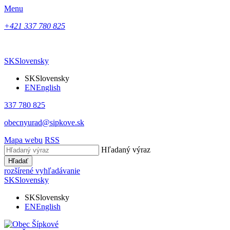
Menu
+421 337 780 825
SK
Slovensky
SK
Slovensky
EN
English
337 780 825
obecnyurad@sipkove.sk
Mapa webu
RSS
Hľadaný výraz
Hľadať
rozšírené vyhľadávanie
SK
Slovensky
SK
Slovensky
EN
English