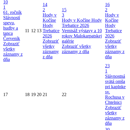
10
14
16
1
2
15
2
61. ročník
Hody v
3
Hody v
Slávností
Kočíne
Hody v Kočíne
Hody
Kočíne
spevu,
Hody
Trebatice 2026
Hody
hudby a
11
12
13
Trebatice
Vernisáž výstavy a 10
Trebatice
tanca
2026
rokov Malokarpatskej
2026
Červeník
Zobraziť
galérie
Zobraziť
Zobraziť
všetky
Zobraziť všetky
všetky
všetky
záznamy
záznamy z dňa
záznamy z
záznamy z
z dňa
dňa
dňa
23
1
Slávnostná
svätá omša
pri kaplnke
sv.
17
18
19
20
21
22
Rochusa v
Chtelnici
Zobraziť
všetky
záznamy z
dňa
30