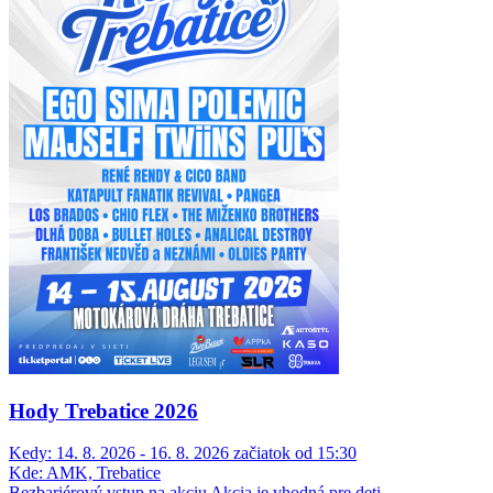
Hody Trebatice 2026
Kedy:
14. 8. 2026 - 16. 8. 2026 začiatok od 15:30
Kde:
AMK, Trebatice
Bezbariérový vstup na akciu
Akcia je vhodná pre deti