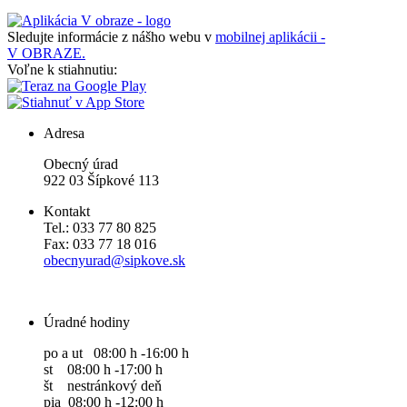
Sledujte informácie z nášho webu v
mobilnej aplikácii -
V OBRAZE.
Voľne k stiahnutiu:
Adresa
Obecný úrad
922 03 Šípkové 113
Kontakt
Tel.: 033 77 80 825
Fax: 033 77 18 016
obecnyurad@sipkove.sk
Úradné hodiny
po a ut 08:00 h -16:00 h
st 08:00 h -17:00 h
št nestránkový deň
pia 08:00 h -12:00 h