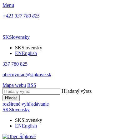
Menu
+421 337 780 825
SK
Slovensky
SK
Slovensky
EN
English
337 780 825
obecnyurad@sipkove.sk
Mapa webu
RSS
Hľadaný výraz
Hľadať
rozšírené vyhľadávanie
SK
Slovensky
SK
Slovensky
EN
English