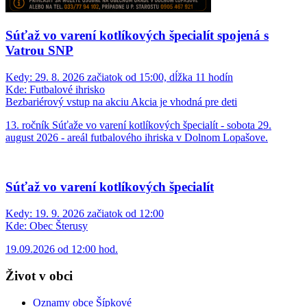
Súťaž vo varení kotlíkových špecialít spojená s
Vatrou SNP
Kedy:
29. 8. 2026 začiatok od 15:00, dĺžka 11 hodín
Kde:
Futbalové ihrisko
Bezbariérový vstup na akciu
Akcia je vhodná pre deti
13. ročník Súťaže vo varení kotlíkových špecialít - sobota 29.
august 2026 - areál futbalového ihriska v Dolnom Lopašove.
Súťaž vo varení kotlíkových špecialít
Kedy:
19. 9. 2026 začiatok od 12:00
Kde:
Obec Šterusy
19.09.2026 od 12:00 hod.
Život v obci
Oznamy obce Šípkové