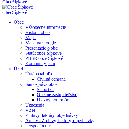
Obec
Šípkové
Obec
Šípkové
Obec
Všeobecné informácie
História obce
Mapa
Mapa na Google
Prezentácie o obci
Štatút obce Šípkové
PHSR obce Šípkové
Komunitný plán
Úrad
Úradná tabuľa
Civilná ochrana
Samospráva obce
Starostka
Obecné zastupiteľstvo
Hlavný kontrolór
Uznesenia
VZN
Zmluvy, faktúry, objednávky
Archív - Zmluvy, faktúry, objednávky
Hospodárenie