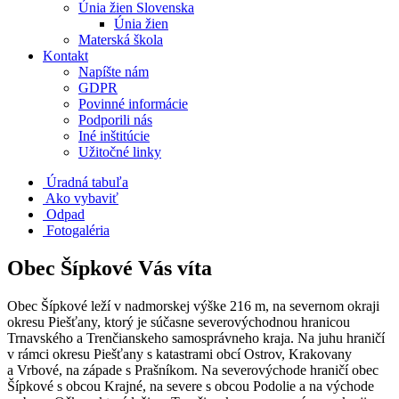
Únia žien Slovenska
Únia žien
Materská škola
Kontakt
Napíšte nám
GDPR
Povinné informácie
Podporili nás
Iné inštitúcie
Užitočné linky
Úradná tabuľa
Ako vybaviť
Odpad
Fotogaléria
Obec Šípkové Vás víta
Obec Šípkové leží v nadmorskej výške 216 m, na severnom okraji
okresu Piešťany, ktorý je súčasne severovýchodnou hranicou
Trnavského a Trenčianskeho samosprávneho kraja. Na juhu hraničí
v rámci okresu Piešťany s katastrami obcí Ostrov, Krakovany
a Vrbové, na západe s Prašníkom. Na severovýchode hraničí obec
Šípkové s obcou Krajné, na severe s obcou Podolie a na východe