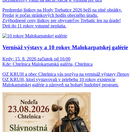
Predpredaj lístkov na Hody Trebatice 2026 beží na plné obrátky.
Predaj je počas stránkových hodín obecného úradu.
Zvýhodnené ceny lístkov pre obyvateľov Trebatíc len na úrade!
Deti do 11 rokov vstupné neplatia.
Vernisáž výstavy a 10 rokov Malokarpatskej galérie
Kedy:
15. 8. 2026 začiatok od 16:00
Kde:
Chtelnica Malokarpatská galéria, Chtelnica
OZ KRUH a obec Chtelnica vás pozýva na vernisáž výstavy členov
OZ KRUH, ktorí vystavovali v priebehu 10 rokov existencie
Malokarpatskej galérie a zároveň na bohatý hudobný program.