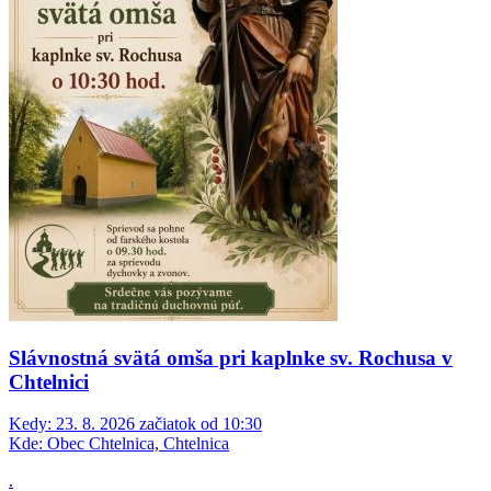
Slávnostná svätá omša pri kaplnke sv. Rochusa v
Chtelnici
Kedy:
23. 8. 2026 začiatok od 10:30
Kde:
Obec Chtelnica, Chtelnica
.