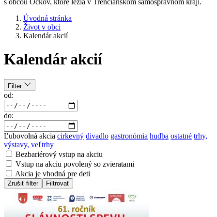
s obcou Očkov, ktoré ležia v Trenčianskom samosprávnom kraji.
Úvodná stránka
Život v obci
Kalendár akcií
Kalendár akcií
Filter
od:
do:
Ľubovolná akcia
cirkevný
divadlo
gastronómia
hudba
ostatné
trhy,
výstavy, veľtrhy
Bezbariérový vstup na akciu
Vstup na akciu povolený so zvieratami
Akcia je vhodná pre deti
Zrušiť filter
Filtrovať