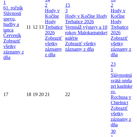
1
2
15
2
61. ročník
Hody v
3
Hody v
Slávností
Kočíne
Hody v Kočíne
Hody
Kočíne
spevu,
Hody
Trebatice 2026
Hody
hudby a
11
12
13
Trebatice
Vernisáž výstavy a 10
Trebatice
tanca
2026
rokov Malokarpatskej
2026
Červeník
Zobraziť
galérie
Zobraziť
Zobraziť
všetky
Zobraziť všetky
všetky
všetky
záznamy
záznamy z dňa
záznamy z
záznamy z
z dňa
dňa
dňa
23
1
Slávnostná
svätá omša
pri kaplnke
sv.
17
18
19
20
21
22
Rochusa v
Chtelnici
Zobraziť
všetky
záznamy z
dňa
30
1