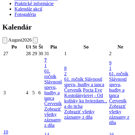
Praktické informácie
Kalendár akcií
Fotogaléria
Kalendár
August
2026
Po
Ut
St
Št
Pia
So
Ne
27
28
29
30
31
1
2
7
9
1
8
1
61.
2
61. ročník
ročník
61. ročník Slávností
Slávností
Slávností
spevu, hudby a tanca
spevu,
spevu,
Červeník
Pocta Eve
hudby a
3
4
5
6
hudby a
Kostolányiovej - Od
tanca
tanca
kolísky ku hviezdam...
Červeník
Červeník
a do ticha
Zobraziť
Zobraziť
Zobraziť všetky
všetky
všetky
záznamy z dňa
záznamy z
záznamy
dňa
z dňa
10
14
16