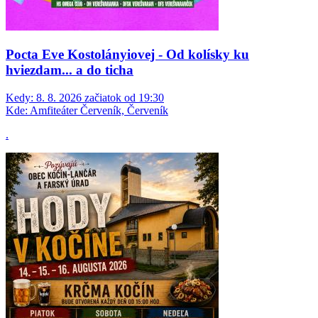
Pocta Eve Kostolányiovej - Od kolísky ku
hviezdam... a do ticha
Kedy:
8. 8. 2026 začiatok od 19:30
Kde:
Amfiteáter Červeník, Červeník
.