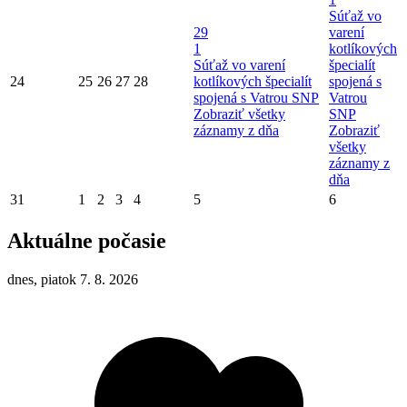
Súťaž vo
29
varení
1
kotlíkových
Súťaž vo varení
špecialít
24
25
26
27
28
kotlíkových špecialít
spojená s
spojená s Vatrou SNP
Vatrou
Zobraziť všetky
SNP
záznamy z dňa
Zobraziť
všetky
záznamy z
dňa
31
1
2
3
4
5
6
Aktuálne počasie
dnes, piatok 7. 8. 2026