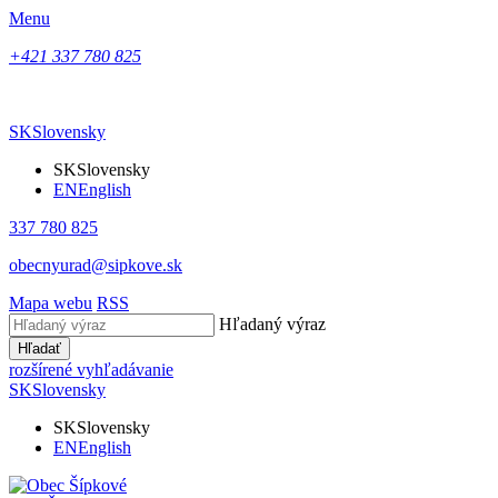
Menu
+421 337 780 825
SK
Slovensky
SK
Slovensky
EN
English
337 780 825
obecnyurad@sipkove.sk
Mapa webu
RSS
Hľadaný výraz
Hľadať
rozšírené vyhľadávanie
SK
Slovensky
SK
Slovensky
EN
English