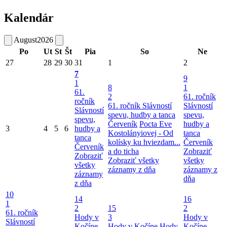
Kalendár
August
2026
Po
Ut
St
Št
Pia
So
Ne
27
28
29
30
31
1
2
7
9
1
8
1
61.
2
61. ročník
ročník
61. ročník Slávností
Slávností
Slávností
spevu, hudby a tanca
spevu,
spevu,
Červeník
Pocta Eve
hudby a
3
4
5
6
hudby a
Kostolányiovej - Od
tanca
tanca
kolísky ku hviezdam...
Červeník
Červeník
a do ticha
Zobraziť
Zobraziť
Zobraziť všetky
všetky
všetky
záznamy z dňa
záznamy z
záznamy
dňa
z dňa
10
14
16
1
2
15
2
61. ročník
Hody v
3
Hody v
Slávností
Kočíne
Hody v Kočíne
Hody
Kočíne