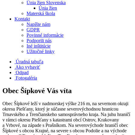
Únia žien Slovenska
Únia žien
Materská škola
Kontakt
Napíšte nám
GDPR
Povinné informácie
Podporili nás
Iné inštitúcie
Užitočné linky
Úradná tabuľa
Ako vybaviť
Odpad
Fotogaléria
Obec Šípkové Vás víta
Obec Šípkové leží v nadmorskej výške 216 m, na severnom okraji
okresu Piešťany, ktorý je súčasne severovýchodnou hranicou
Trnavského a Trenčianskeho samosprávneho kraja. Na juhu hraničí
v rámci okresu Piešťany s katastrami obcí Ostrov, Krakovany
a Vrbové, na západe s Prašníkom. Na severovýchode hraničí obec
Šípkové s obcou Krajné, na severe s obcou Podolie a na východe