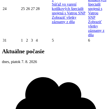
Súťaž vo varení
špecialít
24
25
26
27
28
kotlíkových špecialít
spojená s
spojená s Vatrou SNP
Vatrou
Zobraziť všetky
SNP
záznamy z dňa
Zobraziť
všetky
záznamy z
dňa
31
1
2
3
4
5
6
Aktuálne počasie
dnes, piatok 7. 8. 2026