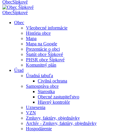
Obec
Šípkové
Obec
Šípkové
Obec
Všeobecné informácie
História obce
Mapa
Mapa na Google
Prezentácie o obci
Štatút obce Šípkové
PHSR obce Šípkové
Komunitný plán
Úrad
Úradná tabuľa
Civilná ochrana
Samospráva obce
Starostka
Obecné zastupiteľstvo
Hlavný kontrolór
Uznesenia
VZN
Zmluvy, faktúry, objednávky
Archív - Zmluvy, faktúry, objednávky
Hospodárenie