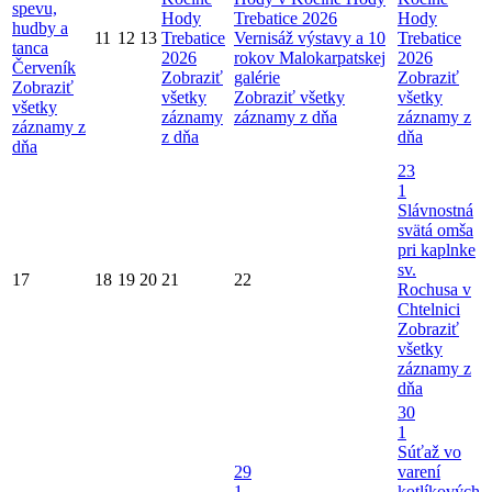
spevu,
Hody
Trebatice 2026
Hody
hudby a
11
12
13
Trebatice
Vernisáž výstavy a 10
Trebatice
tanca
2026
rokov Malokarpatskej
2026
Červeník
Zobraziť
galérie
Zobraziť
Zobraziť
všetky
Zobraziť všetky
všetky
všetky
záznamy
záznamy z dňa
záznamy z
záznamy z
z dňa
dňa
dňa
23
1
Slávnostná
svätá omša
pri kaplnke
sv.
17
18
19
20
21
22
Rochusa v
Chtelnici
Zobraziť
všetky
záznamy z
dňa
30
1
Súťaž vo
29
varení
1
kotlíkových