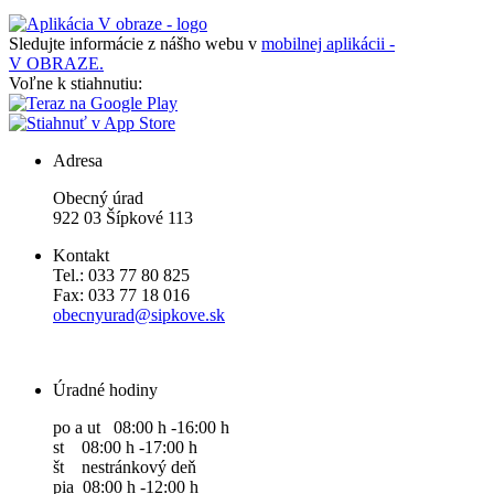
Sledujte informácie z nášho webu v
mobilnej aplikácii -
V OBRAZE.
Voľne k stiahnutiu:
Adresa
Obecný úrad
922 03 Šípkové 113
Kontakt
Tel.: 033 77 80 825
Fax: 033 77 18 016
obecnyurad@sipkove.sk
Úradné hodiny
po a ut 08:00 h -16:00 h
st 08:00 h -17:00 h
št nestránkový deň
pia 08:00 h -12:00 h