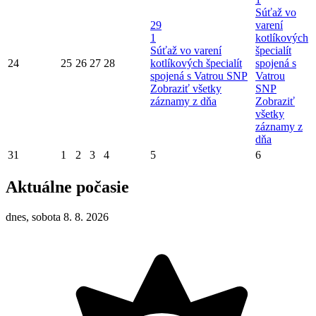
Súťaž vo
29
varení
1
kotlíkových
Súťaž vo varení
špecialít
24
25
26
27
28
kotlíkových špecialít
spojená s
spojená s Vatrou SNP
Vatrou
Zobraziť všetky
SNP
záznamy z dňa
Zobraziť
všetky
záznamy z
dňa
31
1
2
3
4
5
6
Aktuálne počasie
dnes, sobota 8. 8. 2026