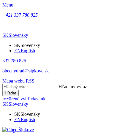
Menu
+421 337 780 825
SK
Slovensky
SK
Slovensky
EN
English
337 780 825
obecnyurad@sipkove.sk
Mapa webu
RSS
Hľadaný výraz
Hľadať
rozšírené vyhľadávanie
SK
Slovensky
SK
Slovensky
EN
English