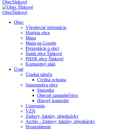
Obec
Šípkové
Obec
Šípkové
Obec
Všeobecné informácie
História obce
Mapa
Mapa na Google
Prezentácie o obci
Štatút obce Šípkové
PHSR obce Šípkové
Komunitný plán
Úrad
Úradná tabuľa
Civilná ochrana
Samospráva obce
Starostka
Obecné zastupiteľstvo
Hlavný kontrolór
Uznesenia
VZN
Zmluvy, faktúry, objednávky
Archív - Zmluvy, faktúry, objednávky
Hospodárenie