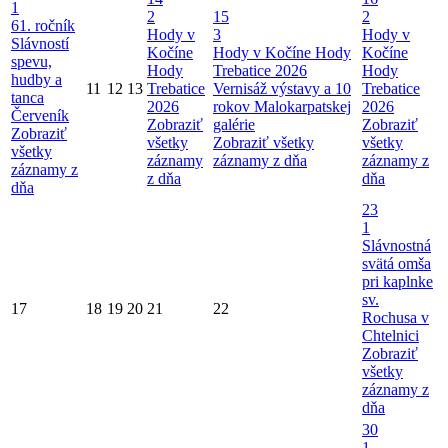
1
2
15
2
61. ročník
Hody v
3
Hody v
Slávností
Kočíne
Hody v Kočíne
Hody
Kočíne
spevu,
Hody
Trebatice 2026
Hody
hudby a
11
12
13
Trebatice
Vernisáž výstavy a 10
Trebatice
tanca
2026
rokov Malokarpatskej
2026
Červeník
Zobraziť
galérie
Zobraziť
Zobraziť
všetky
Zobraziť všetky
všetky
všetky
záznamy
záznamy z dňa
záznamy z
záznamy z
z dňa
dňa
dňa
23
1
Slávnostná
svätá omša
pri kaplnke
sv.
17
18
19
20
21
22
Rochusa v
Chtelnici
Zobraziť
všetky
záznamy z
dňa
30
1