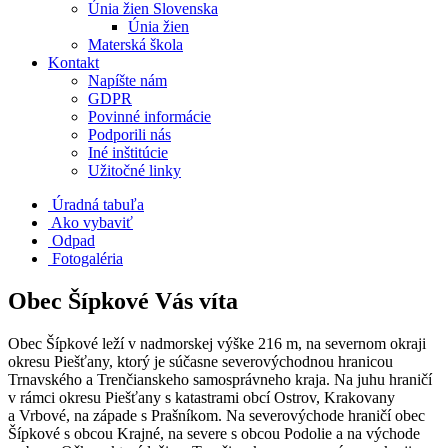
Únia žien Slovenska
Únia žien
Materská škola
Kontakt
Napíšte nám
GDPR
Povinné informácie
Podporili nás
Iné inštitúcie
Užitočné linky
Úradná tabuľa
Ako vybaviť
Odpad
Fotogaléria
Obec Šípkové Vás víta
Obec Šípkové leží v nadmorskej výške 216 m, na severnom okraji
okresu Piešťany, ktorý je súčasne severovýchodnou hranicou
Trnavského a Trenčianskeho samosprávneho kraja. Na juhu hraničí
v rámci okresu Piešťany s katastrami obcí Ostrov, Krakovany
a Vrbové, na západe s Prašníkom. Na severovýchode hraničí obec
Šípkové s obcou Krajné, na severe s obcou Podolie a na východe