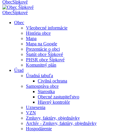
Obec
Šípkové
Obec
Šípkové
Obec
Všeobecné informácie
História obce
Mapa
Mapa na Google
Prezentácie o obci
Štatút obce Šípkové
PHSR obce Šípkové
Komunitný plán
Úrad
Úradná tabuľa
Civilná ochrana
Samospráva obce
Starostka
Obecné zastupiteľstvo
Hlavný kontrolór
Uznesenia
VZN
Zmluvy, faktúry, objednávky
Archív - Zmluvy, faktúry, objednávky
Hospodárenie