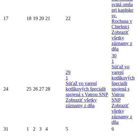
svätá omša
pri kaplnke
sv.
17
18
19
20
21
22
Rochusa v
Chtelnici
Zobraziť
všetky
záznamy z
dňa
30
1
Súťaž vo
29
varení
1
kotlíkových
Súťaž vo varení
špecialít
24
25
26
27
28
kotlíkových špecialít
spojená s
spojená s Vatrou SNP
Vatrou
Zobraziť všetky
SNP
záznamy z dňa
Zobraziť
všetky
záznamy z
dňa
31
1
2
3
4
5
6