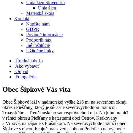
Únia žien Slovenska
Únia žien
Materská škola
Kontakt
Napíšte nám
GDPR
Povinné informácie
Podporili nás
Iné inštitúcie
Užitočné linky
Úradná tabuľa
Ako vybaviť
Odpad
Fotogaléria
Obec Šípkové Vás víta
Obec Šípkové leží v nadmorskej výške 216 m, na severnom okraji
okresu Piešťany, ktorý je súčasne severovýchodnou hranicou
Trnavského a Trenčianskeho samosprávneho kraja. Na juhu hraničí
v rámci okresu Piešťany s katastrami obcí Ostrov, Krakovany
a Vrbové, na západe s Prašníkom. Na severovýchode hraničí obec
Šípkové s obcou Krajné, na severe s obcou Podolie a na východe