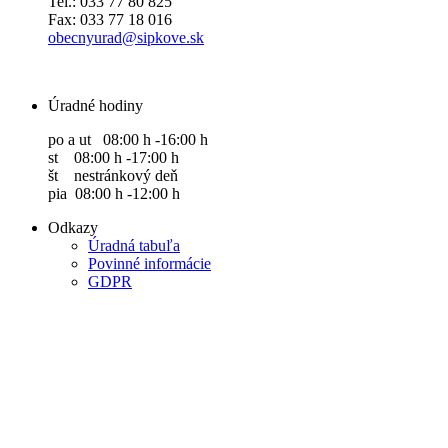
Tel.: 033 77 80 825
Fax: 033 77 18 016
obecnyurad@sipkove.sk
Úradné hodiny
po a ut 08:00 h -16:00 h
st 08:00 h -17:00 h
št nestránkový deň
pia 08:00 h -12:00 h
Odkazy
Úradná tabuľa
Povinné informácie
GDPR