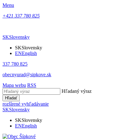
Menu
+421 337 780 825
SK
Slovensky
SK
Slovensky
EN
English
337 780 825
obecnyurad@sipkove.sk
Mapa webu
RSS
Hľadaný výraz
Hľadať
rozšírené vyhľadávanie
SK
Slovensky
SK
Slovensky
EN
English