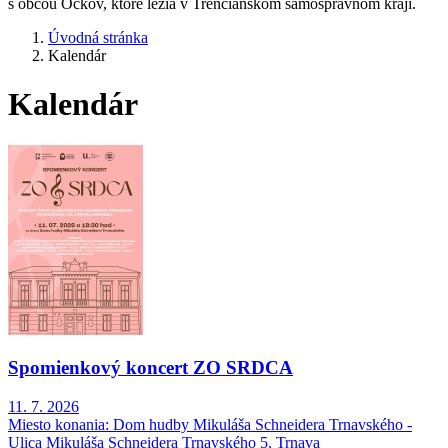
s obcou Očkov, ktoré ležia v Trenčianskom samosprávnom kraji.
Úvodná stránka
Kalendár
Kalendár
Spomienkový koncert ZO SRDCA
11. 7. 2026
Miesto konania:
Dom hudby Mikuláša Schneidera Trnavského -
Ulica Mikuláša Schneidera Trnavského 5, Trnava