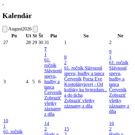
.
Kalendár
August
2026
Po
Ut
St
Št
Pia
So
Ne
27
28
29
30
31
1
2
7
9
1
8
1
61.
2
61. ročník
ročník
61. ročník Slávností
Slávností
Slávností
spevu, hudby a tanca
spevu,
spevu,
Červeník
Pocta Eve
hudby a
3
4
5
6
hudby a
Kostolányiovej - Od
tanca
tanca
kolísky ku hviezdam...
Červeník
Červeník
a do ticha
Zobraziť
Zobraziť
Zobraziť všetky
všetky
všetky
záznamy z dňa
záznamy z
záznamy
dňa
z dňa
10
14
16
1
2
15
2
61. ročník
Hody v
3
Hody v