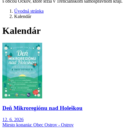
s obcou Očkov, ktoré ležia v Trenčianskom samosprávnom kraji.
Úvodná stránka
Kalendár
Kalendár
Deň Mikroregiónu nad Holeškou
12. 6. 2026
Miesto konania:
Obec Ostrov - Ostrov