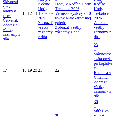
Slávností
Kočíne
Hody v Kočíne
Hody
Kočíne
spevu,
Hody
Trebatice 2026
Hody
hudby a
11
12
13
Trebatice
Vernisáž výstavy a 10
Trebatice
tanca
2026
rokov Malokarpatskej
2026
Červeník
Zobraziť
galérie
Zobraziť
Zobraziť
všetky
Zobraziť všetky
všetky
všetky
záznamy
záznamy z dňa
záznamy z
záznamy z
z dňa
dňa
dňa
23
1
Slávnostná
svätá omša
pri kaplnke
sv.
17
18
19
20
21
22
Rochusa v
Chtelnici
Zobraziť
všetky
záznamy z
dňa
30
1
Súťaž vo
29
varení