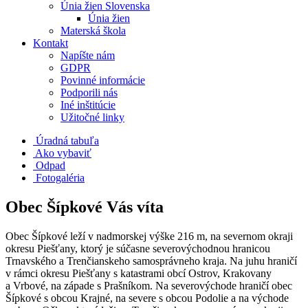
Únia žien Slovenska
Únia žien
Materská škola
Kontakt
Napíšte nám
GDPR
Povinné informácie
Podporili nás
Iné inštitúcie
Užitočné linky
Úradná tabuľa
Ako vybaviť
Odpad
Fotogaléria
Obec Šípkové Vás víta
Obec Šípkové leží v nadmorskej výške 216 m, na severnom okraji
okresu Piešťany, ktorý je súčasne severovýchodnou hranicou
Trnavského a Trenčianskeho samosprávneho kraja. Na juhu hraničí
v rámci okresu Piešťany s katastrami obcí Ostrov, Krakovany
a Vrbové, na západe s Prašníkom. Na severovýchode hraničí obec
Šípkové s obcou Krajné, na severe s obcou Podolie a na východe