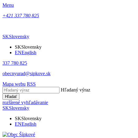
Menu
+421 337 780 825
SK
Slovensky
SK
Slovensky
EN
English
337 780 825
obecnyurad@sipkove.sk
Mapa webu
RSS
Hľadaný výraz
Hľadať
rozšírené vyhľadávanie
SK
Slovensky
SK
Slovensky
EN
English