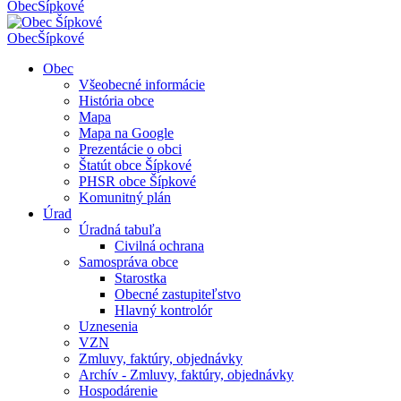
Obec
Šípkové
Obec
Šípkové
Obec
Všeobecné informácie
História obce
Mapa
Mapa na Google
Prezentácie o obci
Štatút obce Šípkové
PHSR obce Šípkové
Komunitný plán
Úrad
Úradná tabuľa
Civilná ochrana
Samospráva obce
Starostka
Obecné zastupiteľstvo
Hlavný kontrolór
Uznesenia
VZN
Zmluvy, faktúry, objednávky
Archív - Zmluvy, faktúry, objednávky
Hospodárenie