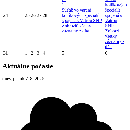
1
kotlíkových
Súťaž vo varení
špecialít
24
25
26
27
28
kotlíkových špecialít
spojená s
spojená s Vatrou SNP
Vatrou
Zobraziť všetky
SNP
záznamy z dňa
Zobraziť
všetky
záznamy z
dňa
31
1
2
3
4
5
6
Aktuálne počasie
dnes, piatok 7. 8. 2026